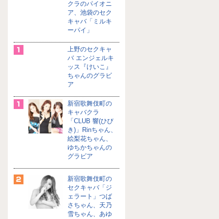
クラのパイオニ
ア、池袋のセク
キャバ「ミルキ
ーパイ」
上野のセクキャ
バ エンジェルキ
ッス『けいこ』
ちゃんのグラビ
ア
新宿歌舞伎町の
キャバクラ
「CLUB 響(ひび
き)」Rinちゃん、
絵梨花ちゃん、
ゆちかちゃんの
グラビア
新宿歌舞伎町の
セクキャバ「ジ
ェラート」つば
さちゃん、天乃
雪ちゃん、あゆ