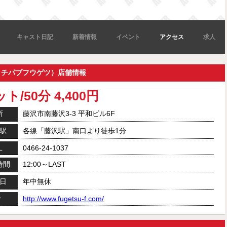
キャスト日記
新着情報
イベント
アクセス
求人
ッチパブフウゲツ）店舗情報
ト/50分 4,400円
所
藤沢市南藤沢3-3 平和ビル6F
駅
各線「藤沢駅」南口より徒歩1分
L
0466-24-1037
時間
12:00～LAST
日
年中無休
P
http://www.fugetsu-f.com/