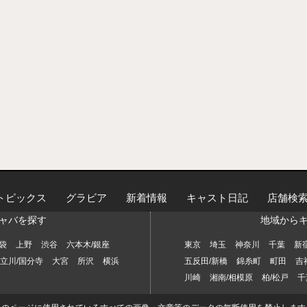
トピックス
グラビア
新着情報
キャスト日記
店舗検
ャバを探す
地域から
袋
上野
渋谷
六本木/銀座
東京
埼玉
神奈川
千葉
新
立川/国分寺
大宮
所沢
横浜
五反田/新橋
錦糸町
町田
吉
川崎
湘南/相模原
柏/松戸
千