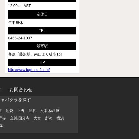
12:00～LAST
定休日
年中無休
TEL
0466-24-1037
最寄駅
各線「藤沢駅」南口より徒歩1分
HP
http://www.fugetsu-f.com/
索
お問合わせ
キャバクラを探す
宿
池袋
上野
渋谷
六本木/銀座
祥寺
立川/国分寺
大宮
所沢
横浜
葉