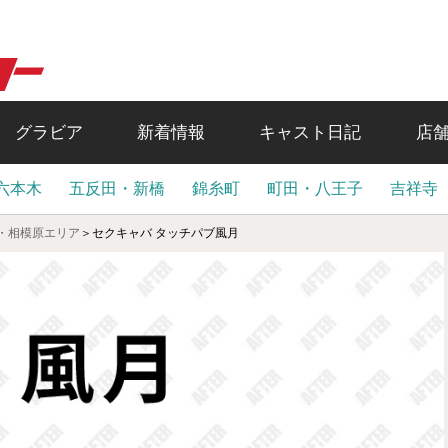
グラビア
新着情報
キャスト日記
店
六本木
五反田・新橋
錦糸町
町田・八王子
吉祥寺
・相模原エリア
＞
セクキャバ タッチパブ風月