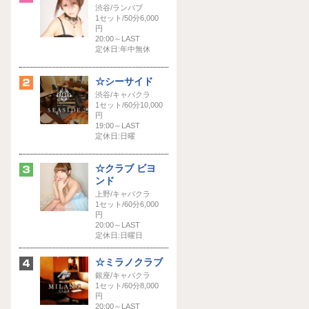
渋谷/ランパブ
1セット/50分6,000
円
20:00～LAST
定休日:年中無休
☆シーサイド
渋谷/キャバクラ
1セット/60分10,000
円
19:00～LAST
定休日:日曜
☆クラブ ビヨ
ンド
上野/キャバクラ
1セット/60分6,000
円
20:00～LAST
定休日:日曜日
☆ミラノクラブ
銀座/キャバクラ
1セット/60分8,000
円
20:00～LAST