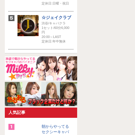
定休日:日曜・祝日
☆ジェイクラブ
渋谷/キャバクラ
1セット/60分6,000
円
20:00～LAST
定休日:年中無休
人気記事
朝からやってる
セクシーキャバ