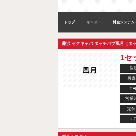
トップ
キャスト
料金システム
藤沢 セクキャバ タッチパブ風月（タ
1セッ
住
最寄
TE
営業
定休
H