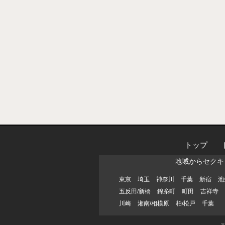
トップ
地域からセクキ
東京
埼玉
神奈川
千葉
新宿
池
五反田/新橋
錦糸町
町田
吉祥寺
川崎
湘南/相模原
柏/松戸
千葉