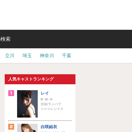
舗検索
立川
埼玉
神奈川
千葉
人気キャストランキング
レイ
B- W- H-
渋谷/ランパブ
☆☆☆レジャス
白咲結衣