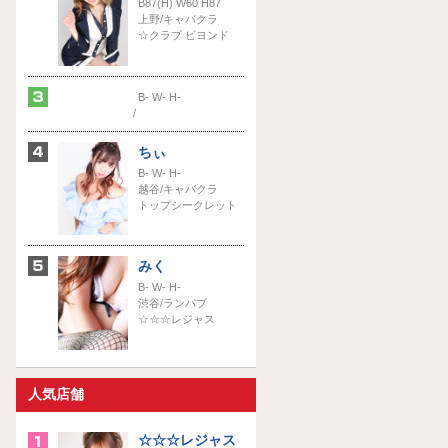
B87(H) W60 H87
上野/キャバクラ
☆クラブ ビヨンド
B- W- H-
/
ちぃ
B- W- H-
越谷/キャバクラ
トップシークレット
みく
B- W- H-
渋谷/ランパブ
☆☆☆レジャス
人気店舗
☆☆☆レジャス