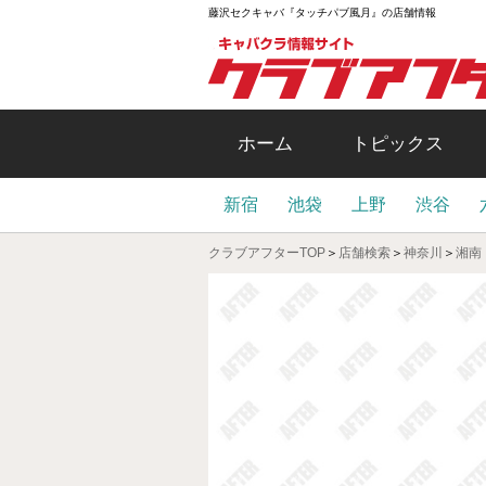
藤沢セクキャバ『タッチパブ風月』の店舗情報
ホーム
トピックス
新宿
池袋
上野
渋谷
クラブアフターTOP
＞
店舗検索
＞
神奈川
＞
湘南