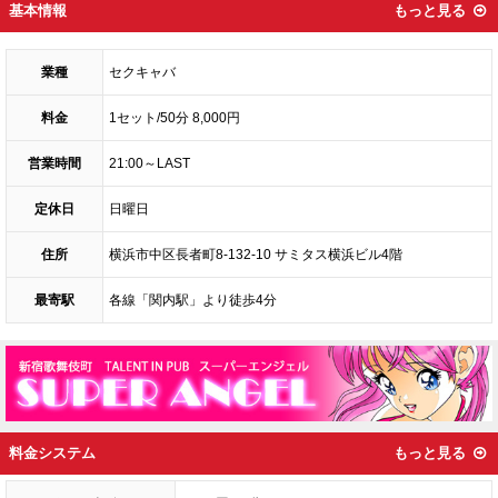
基本情報
もっと見る
業種
セクキャバ
料金
1セット/50分 8,000円
営業時間
21:00～LAST
定休日
日曜日
住所
横浜市中区長者町8-132-10 サミタス横浜ビル4階
最寄駅
各線「関内駅」より徒歩4分
料金システム
もっと見る