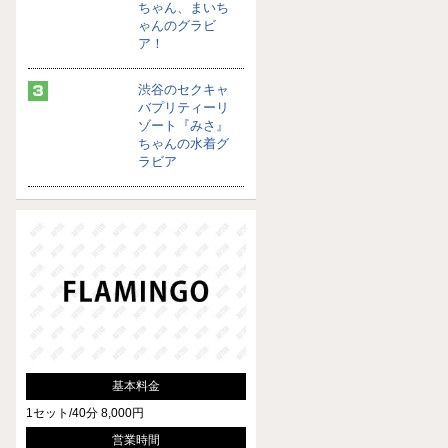
ちゃん、まいち
ゃんのグラビ
ア！
渋谷のセクキャ
バプリティーリ
ゾート『みさ』
ちゃんの水着グ
ラビア
基本料金
1セット/40分 8,000円
営業時間