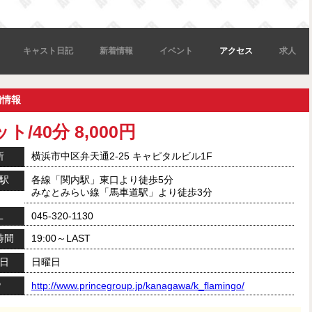
キャスト日記
新着情報
イベント
アクセス
求人
舗情報
ト/40分 8,000円
所
横浜市中区弁天通2-25 キャピタルビル1F
駅
各線「関内駅」東口より徒歩5分
みなとみらい線「馬車道駅」より徒歩3分
L
045-320-1130
時間
19:00～LAST
日
日曜日
P
http://www.princegroup.jp/kanagawa/k_flamingo/