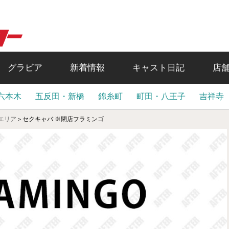
グラビア
新着情報
キャスト日記
店
六本木
五反田・新橋
錦糸町
町田・八王子
吉祥寺
エリア
＞
セクキャバ ※閉店フラミンゴ