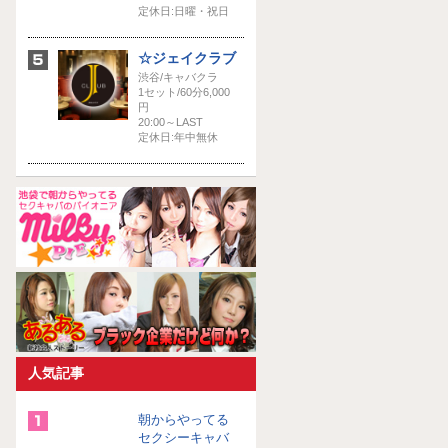
定休日:日曜・祝日
☆ジェイクラブ
渋谷/キャバクラ
1セット/60分6,000
円
20:00～LAST
定休日:年中無休
人気記事
朝からやってる
セクシーキャバ