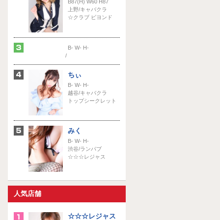
B87(H) W60 H87
上野/キャバクラ
☆クラブ ビヨンド
B- W- H-
/
ちぃ
B- W- H-
越谷/キャバクラ
トップシークレット
みく
B- W- H-
渋谷/ランパブ
☆☆☆レジャス
人気店舗
☆☆☆レジャス