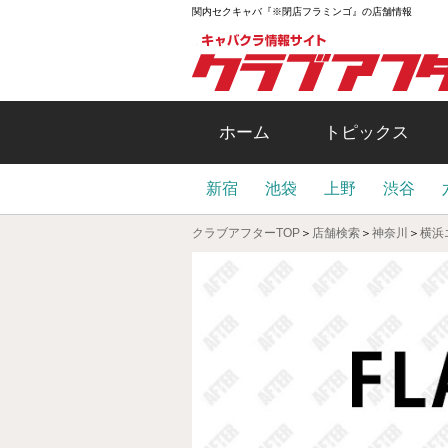
関内セクキャバ『※閉店フラミンゴ』の店舗情報
ホーム
トピックス
新宿
池袋
上野
渋谷
クラブアフターTOP
＞
店舗検索
＞
神奈川
＞
横浜