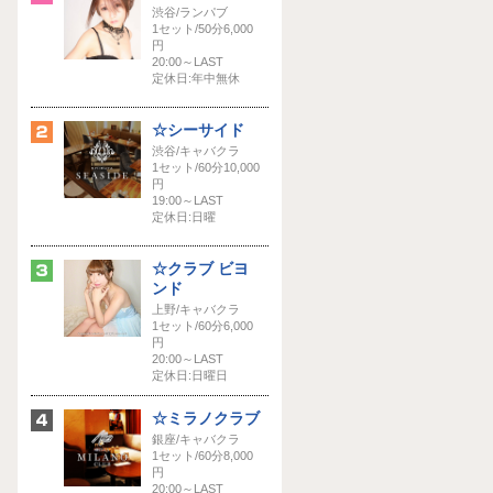
渋谷/ランパブ
1セット/50分6,000
円
20:00～LAST
定休日:年中無休
☆シーサイド
渋谷/キャバクラ
1セット/60分10,000
円
19:00～LAST
定休日:日曜
☆クラブ ビヨ
ンド
上野/キャバクラ
1セット/60分6,000
円
20:00～LAST
定休日:日曜日
☆ミラノクラブ
銀座/キャバクラ
1セット/60分8,000
円
20:00～LAST