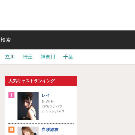
舗検索
立川
埼玉
神奈川
千葉
人気キャストランキング
レイ
B- W- H-
渋谷/ランパブ
☆☆☆レジャス
白咲結衣