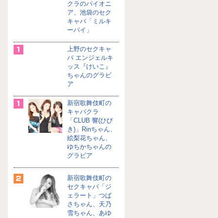
クラのパイオニ
ア、池袋のセク
キャバ「ミルキ
ーパイ」
上野のセクキャ
バ エンジェルキ
ッス『けいこ』
ちゃんのグラビ
ア
新宿歌舞伎町の
キャバクラ
「CLUB 響(ひび
き)」Rinちゃん、
絵梨花ちゃん、
ゆちかちゃんの
グラビア
新宿歌舞伎町の
セクキャバ「ジ
ェラート」つば
さちゃん、天乃
雪ちゃん、あゆ