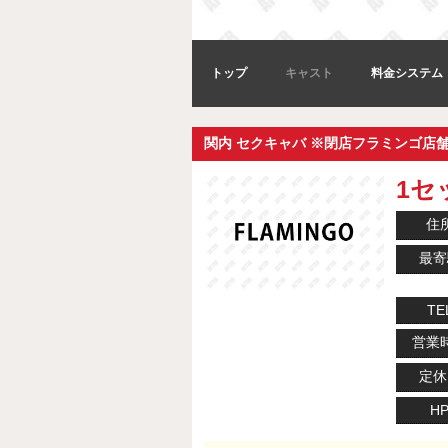
トップ
キャスト
料金システム
関内 セクキャバ ※閉店フラミンゴ店
1セッ
住
最寄
TE
営業
定休
H