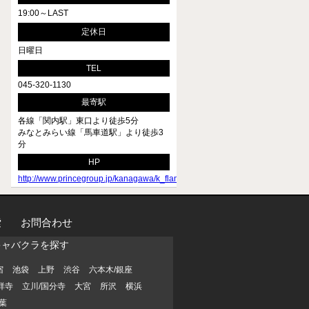
19:00～LAST
定休日
日曜日
TEL
045-320-1130
最寄駅
各線「関内駅」東口より徒歩5分
みなとみらい線「馬車道駅」より徒歩3
分
HP
http://www.princegroup.jp/kanagawa/k_flamingo/
索
お問合わせ
キャバクラを探す
宿
池袋
上野
渋谷
六本木/銀座
祥寺
立川/国分寺
大宮
所沢
横浜
葉