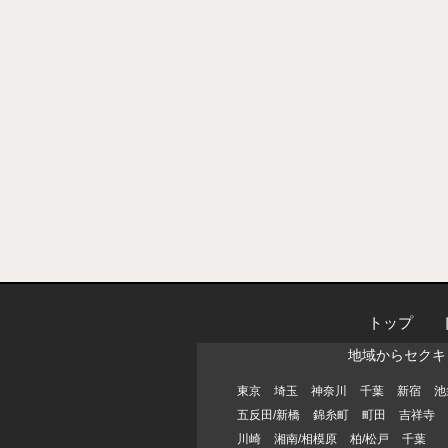
トップ
地域からセクキ
東京
埼玉
神奈川
千葉
新宿
池
五反田/新橋
錦糸町
町田
吉祥寺
川崎
湘南/相模原
柏/松戸
千葉