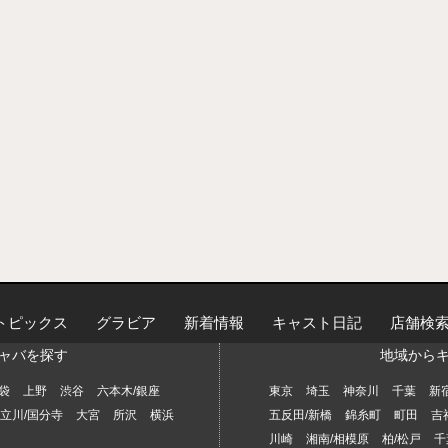
トピックス
グラビア
新着情報
キャスト日記
店舗検
ャバを探す
地域から
袋
上野
渋谷
六本木/銀座
東京
埼玉
神奈川
千葉
新
立川/国分寺
大宮
所沢
横浜
五反田/新橋
錦糸町
町田
吉
川崎
湘南/相模原
柏/松戸
千