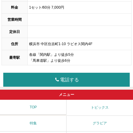
料金
1セット/60分 7,000円
営業時間
定休日
住所
横浜市 中区住吉町1-10 ラビオス関内4F
各線「関内駅」より徒歩5分
最寄駅
「馬車道駅」より徒歩6分
電話する
メニュー
TOP
トピックス
特集
グラビア