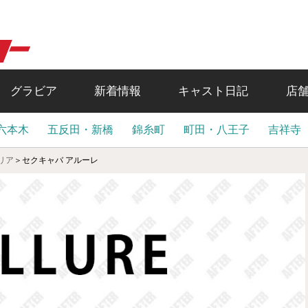
グラビア
新着情報
キャスト日記
店
六本木
五反田・新橋
錦糸町
町田・八王子
吉祥寺
リア
＞
セクキャバ アルーレ