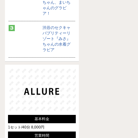
ちゃん、まいち
ゃんのグラビ
ア！
渋谷のセクキャ
バプリティーリ
ゾート『みさ』
ちゃんの水着グ
ラビア
基本料金
1セット/40分 8,000円
営業時間