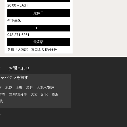
20:00～LAST
定休日
年中無休
TEL
048-871-6361
最寄駅
各線「大宮駅」東口より徒歩3分
索
お問合わせ
キャバクラを探す
宿
池袋
上野
渋谷
六本木/銀座
祥寺
立川/国分寺
大宮
所沢
横浜
葉
。