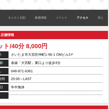
キャスト日記
新着情報
イベント
アクセス
求人
）店舗情報
ト/40分 8,000円
所
さいたま市大宮区仲町1-96-1 OMビル3Ｆ
駅
各線「大宮駅」東口より徒歩3分
L
048-871-6361
時間
20:00～LAST
日
年中無休
P