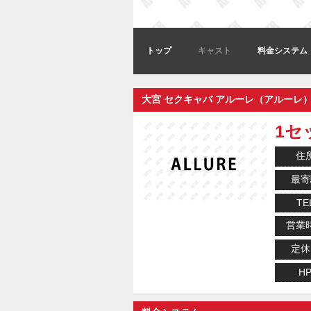
トップ
キャスト
料金システム
大宮 セクキャバ アルーレ（アルーレ
1セッ
住
最寄
TE
営業
定休
H