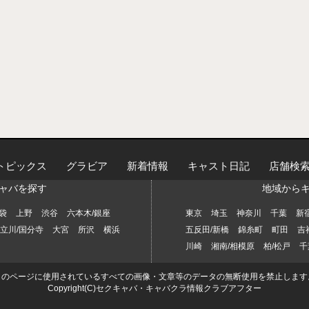
トピックス
グラビア
新着情報
キャスト日記
店舗検
ャバを探す
地域から
袋
上野
渋谷
六本木/銀座
東京
埼玉
神奈川
千葉
新
立川/国分寺
大宮
所沢
横浜
五反田/新橋
錦糸町
町田
吉
川崎
湘南/相模原
柏/松戸
千
このページに使用されているすべての画像・文章等のデータの無断使用を禁止します
Copyright(C)セクキャバ・キャバクラ情報クラブアフター