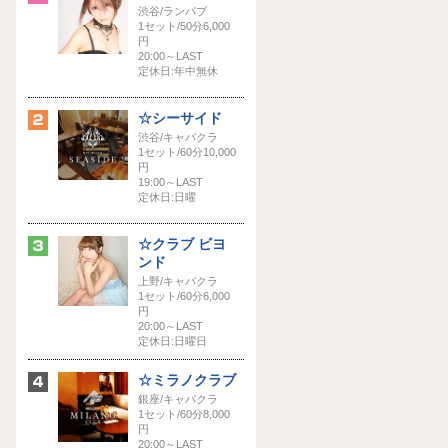
渋谷/ランパブ
1セット/50分6,000
円
20:00～LAST
定休日:年中無休
☆シーサイド
渋谷/キャバクラ
1セット/60分10,000
円
19:00～LAST
定休日:日曜
☆クラブ ビヨ
ンド
上野/キャバクラ
1セット/60分6,000
円
20:00～LAST
定休日:日曜日
☆ミラノクラブ
銀座/キャバクラ
1セット/60分8,000
円
20:00～LAST