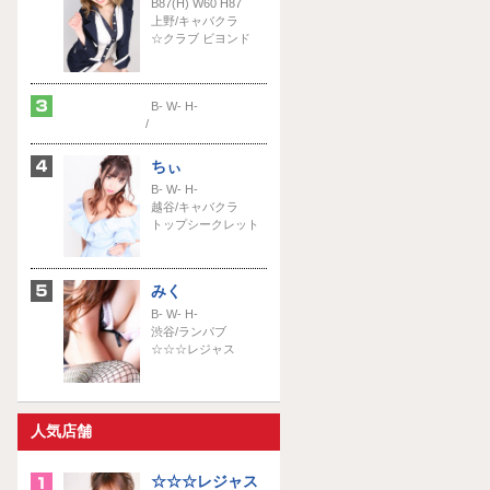
B87(H) W60 H87
上野/キャバクラ
☆クラブ ビヨンド
B- W- H-
/
ちぃ
B- W- H-
越谷/キャバクラ
トップシークレット
みく
B- W- H-
渋谷/ランパブ
☆☆☆レジャス
人気店舗
☆☆☆レジャス