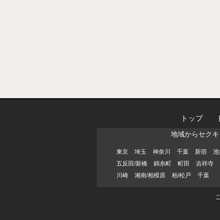
トップ
地域からセクキ
東京
埼玉
神奈川
千葉
新宿
池
五反田/新橋
錦糸町
町田
吉祥寺
川崎
湘南/相模原
柏/松戸
千葉