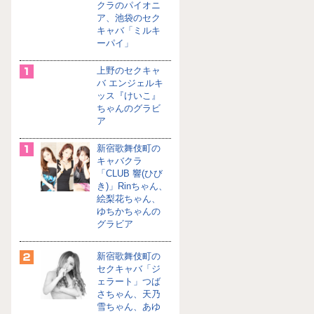
クラのパイオニ
ア、池袋のセク
キャバ「ミルキ
ーパイ」
上野のセクキャ
バ エンジェルキ
ッス『けいこ』
ちゃんのグラビ
ア
新宿歌舞伎町の
キャバクラ
「CLUB 響(ひび
き)」Rinちゃん、
絵梨花ちゃん、
ゆちかちゃんの
グラビア
新宿歌舞伎町の
セクキャバ「ジ
ェラート」つば
さちゃん、天乃
雪ちゃん、あゆ