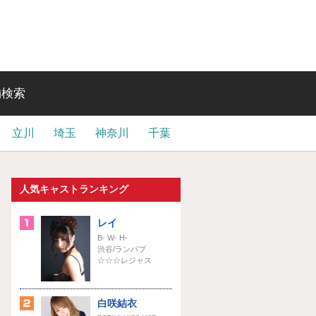
舗検索
立川
埼玉
神奈川
千葉
人気キャストランキング
レイ
B- W- H-
渋谷/ランパブ
☆☆☆レジャス
白咲結衣