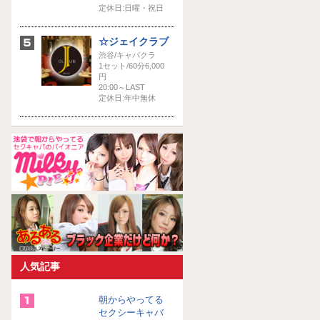
定休日:日曜・祝日
☆ジェイクラブ
渋谷/キャバクラ
1セット/60分6,000
円
20:00～LAST
定休日:年中無休
人気記事
朝からやってる
セクシーキャバ