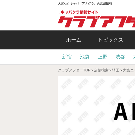
大宮セクキャバ『アナグラ』の店舗情報
ホーム
トピックス
新宿
池袋
上野
渋谷
クラブアフターTOP
＞
店舗検索
＞
埼玉
＞
大宮エ