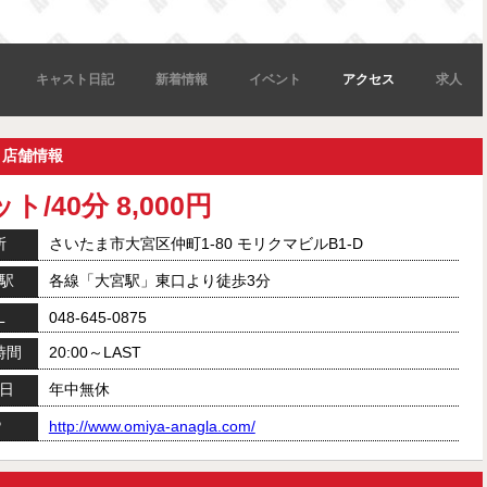
キャスト日記
新着情報
イベント
アクセス
求人
）店舗情報
ト/40分 8,000円
所
さいたま市大宮区仲町1-80 モリクマビルB1-D
駅
各線「大宮駅」東口より徒歩3分
L
048-645-0875
時間
20:00～LAST
日
年中無休
P
http://www.omiya-anagla.com/