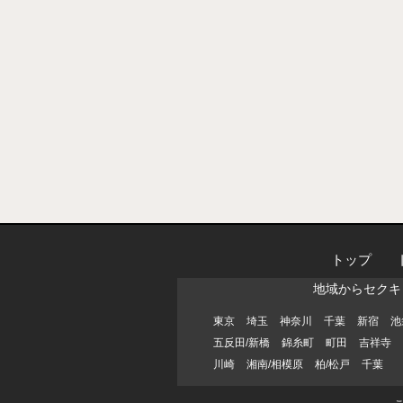
トップ
地域からセクキ
東京
埼玉
神奈川
千葉
新宿
池
五反田/新橋
錦糸町
町田
吉祥寺
川崎
湘南/相模原
柏/松戸
千葉