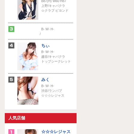
B87(H) W60 H87
上野/キャバクラ
☆クラブ ビヨンド
B- W- H-
/
ちぃ
B- W- H-
越谷/キャバクラ
トップシークレット
みく
B- W- H-
渋谷/ランパブ
☆☆☆レジャス
人気店舗
☆☆☆レジャス