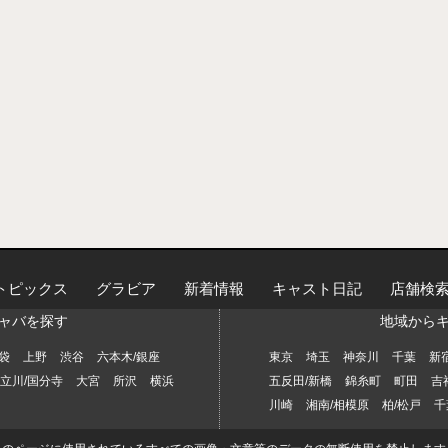
トピックス
グラビア
新着情報
キャスト日記
店舗検
ャバを探す
地域から
袋
上野
渋谷
六本木/銀座
東京
埼玉
神奈川
千葉
新
立川/国分寺
大宮
所沢
横浜
五反田/新橋
錦糸町
町田
吉
川崎
湘南/相模原
柏/松戸
千