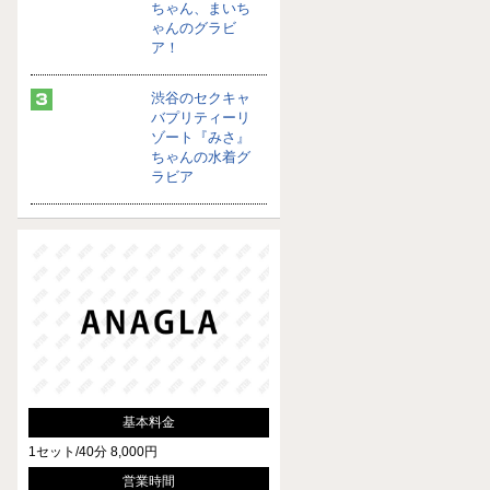
ちゃん、まいち
ゃんのグラビ
ア！
渋谷のセクキャ
バプリティーリ
ゾート『みさ』
ちゃんの水着グ
ラビア
基本料金
1セット/40分 8,000円
営業時間