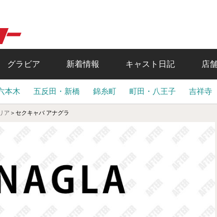
グラビア
新着情報
キャスト日記
店
六本木
五反田・新橋
錦糸町
町田・八王子
吉祥寺
リア
＞
セクキャバ アナグラ