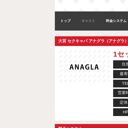
トップ
キャスト
料金システム
大宮 セクキャバ アナグラ（アナグラ
1セッ
住
最寄
TE
営業
定休
H