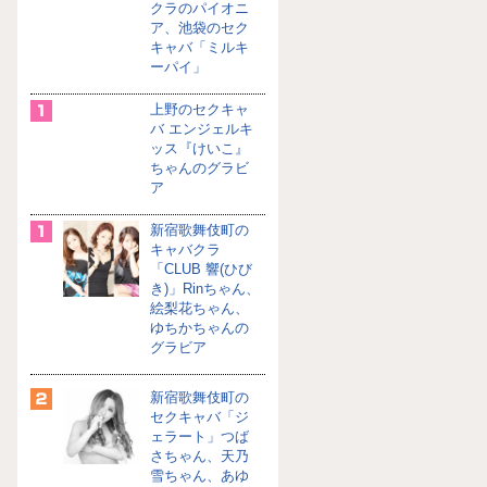
クラのパイオニ
ア、池袋のセク
キャバ「ミルキ
ーパイ」
上野のセクキャ
バ エンジェルキ
ッス『けいこ』
ちゃんのグラビ
ア
新宿歌舞伎町の
キャバクラ
「CLUB 響(ひび
き)」Rinちゃん、
絵梨花ちゃん、
ゆちかちゃんの
グラビア
新宿歌舞伎町の
セクキャバ「ジ
ェラート」つば
さちゃん、天乃
雪ちゃん、あゆ