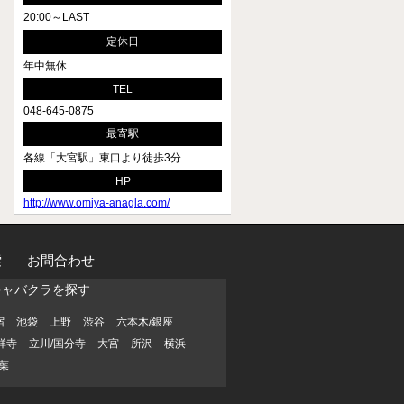
20:00～LAST
定休日
年中無休
TEL
048-645-0875
最寄駅
各線「大宮駅」東口より徒歩3分
HP
http://www.omiya-anagla.com/
索
お問合わせ
キャバクラを探す
宿
池袋
上野
渋谷
六本木/銀座
祥寺
立川/国分寺
大宮
所沢
横浜
葉