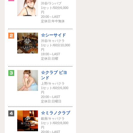
渋谷/ランパブ
1セット/50分6,000
円
20:00～LAST
定休日:年中無休
☆シーサイド
渋谷/キャバクラ
1セット/60分10,000
円
19:00～LAST
定休日:日曜
☆クラブ ビヨ
ンド
上野/キャバクラ
1セット/60分6,000
円
20:00～LAST
定休日:日曜日
☆ミラノクラブ
銀座/キャバクラ
1セット/60分8,000
円
20:00～LAST