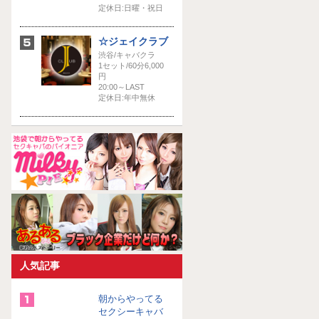
定休日:日曜・祝日
☆ジェイクラブ
渋谷/キャバクラ
1セット/60分6,000
円
20:00～LAST
定休日:年中無休
人気記事
朝からやってる
セクシーキャバ