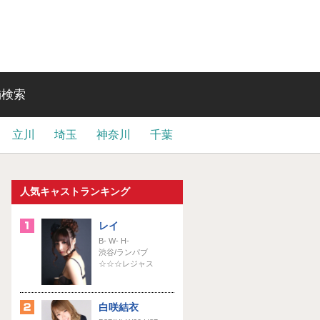
舗検索
立川
埼玉
神奈川
千葉
人気キャストランキング
レイ
B- W- H-
渋谷/ランパブ
☆☆☆レジャス
白咲結衣