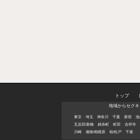
トップ
地域からセクキ
東京
埼玉
神奈川
千葉
新宿
池
五反田/新橋
錦糸町
町田
吉祥寺
川崎
湘南/相模原
柏/松戸
千葉