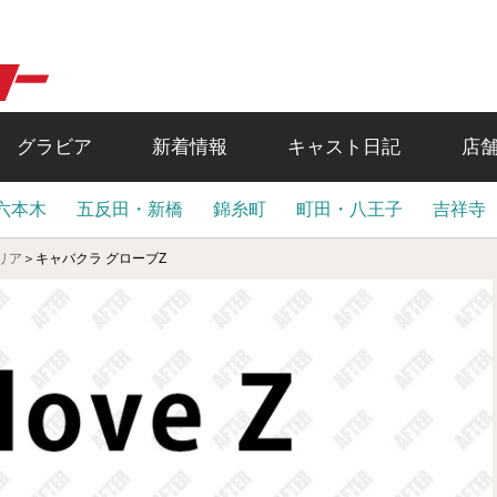
グラビア
新着情報
キャスト日記
店
六本木
五反田・新橋
錦糸町
町田・八王子
吉祥寺
リア
＞
キャバクラ グローブZ