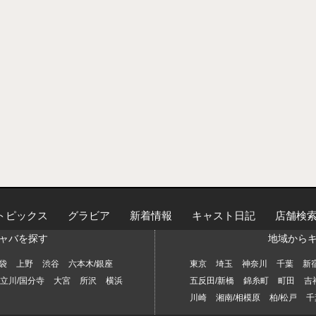
トピックス
グラビア
新着情報
キャスト日記
店舗検
ャバを探す
地域から
袋
上野
渋谷
六本木/銀座
東京
埼玉
神奈川
千葉
新
立川/国分寺
大宮
所沢
横浜
五反田/新橋
錦糸町
町田
吉
川崎
湘南/相模原
柏/松戸
千