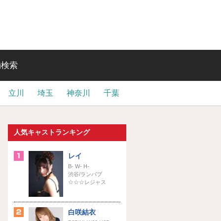
舗検索
立川
埼玉
神奈川
千葉
人気キャストランキング
レイ
B- W- H-
渋谷/ランパブ
☆☆☆レジャス
白咲結衣