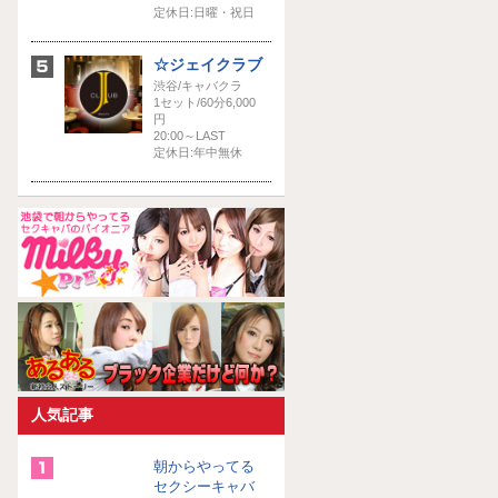
定休日:日曜・祝日
☆ジェイクラブ
渋谷/キャバクラ
1セット/60分6,000
円
20:00～LAST
定休日:年中無休
人気記事
朝からやってる
セクシーキャバ