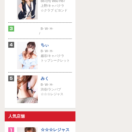
B87(H) W60 H87
上野/キャバクラ
☆クラブ ビヨンド
B- W- H-
/
ちぃ
B- W- H-
越谷/キャバクラ
トップシークレット
みく
B- W- H-
渋谷/ランパブ
☆☆☆レジャス
人気店舗
☆☆☆レジャス