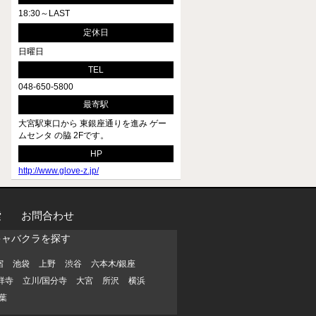
18:30～LAST
定休日
日曜日
TEL
048-650-5800
最寄駅
大宮駅東口から 東銀座通りを進み ゲー
ムセンタ の脇 2Fです。
HP
http://www.glove-z.jp/
索
お問合わせ
キャバクラを探す
宿
池袋
上野
渋谷
六本木/銀座
祥寺
立川/国分寺
大宮
所沢
横浜
葉