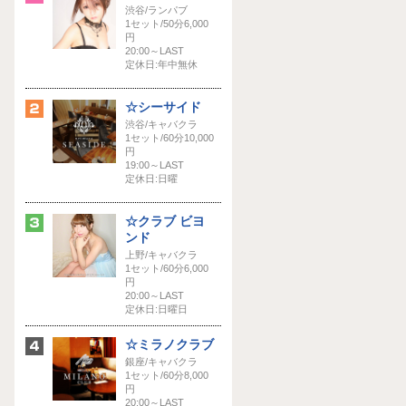
渋谷/ランパブ
1セット/50分6,000
円
20:00～LAST
定休日:年中無休
☆シーサイド
渋谷/キャバクラ
1セット/60分10,000
円
19:00～LAST
定休日:日曜
☆クラブ ビヨ
ンド
上野/キャバクラ
1セット/60分6,000
円
20:00～LAST
定休日:日曜日
☆ミラノクラブ
銀座/キャバクラ
1セット/60分8,000
円
20:00～LAST