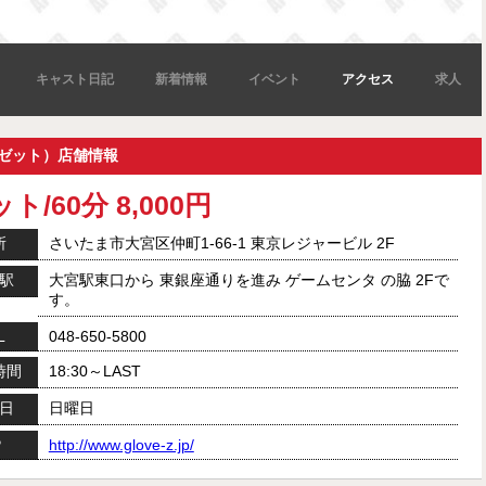
キャスト日記
新着情報
イベント
アクセス
求人
ブゼット）店舗情報
ト/60分 8,000円
所
さいたま市大宮区仲町1-66-1 東京レジャービル 2F
駅
大宮駅東口から 東銀座通りを進み ゲームセンタ の脇 2Fで
す。
L
048-650-5800
時間
18:30～LAST
日
日曜日
P
http://www.glove-z.jp/