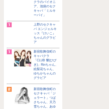
クラのパイオニ
ア、池袋のセク
キャバ「ミルキ
ーパイ」
上野のセクキャ
バ エンジェルキ
ッス『けいこ』
ちゃんのグラビ
ア
新宿歌舞伎町の
キャバクラ
「CLUB 響(ひび
き)」Rinちゃん、
絵梨花ちゃん、
ゆちかちゃんの
グラビア
新宿歌舞伎町の
セクキャバ「ジ
ェラート」つば
さちゃん、天乃
雪ちゃん、あゆ