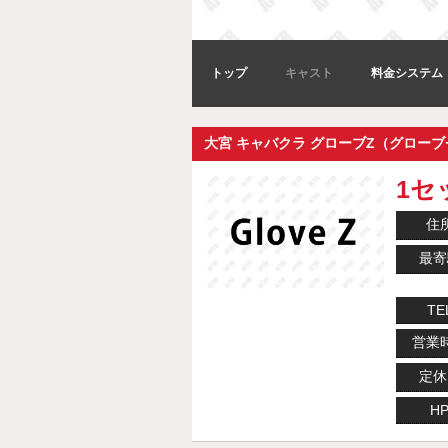
トップ
キャスト
料金システム
大宮 キャバクラ グローブZ（グロー
1セッ
住
最寄
TE
営業
定休
H