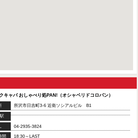
セクキャバ おしゃべり処PAN!（オシャベリドコロパン）
所
所沢市日吉町3-6 近衛ソシアルビル B1
駅
L
04-2935-3824
時間
18:30～LAST