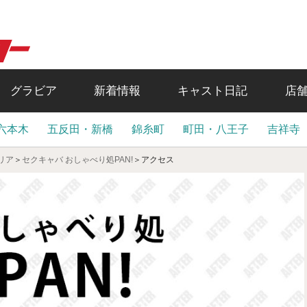
グラビア
新着情報
キャスト日記
店
六本木
五反田・新橋
錦糸町
町田・八王子
吉祥寺
リア
＞
セクキャバ おしゃべり処PAN!
＞
アクセス