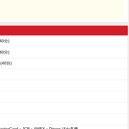
(40分)
(40分)
円(40分)
asterCard・JCB・AMEX・Diners ほか各種