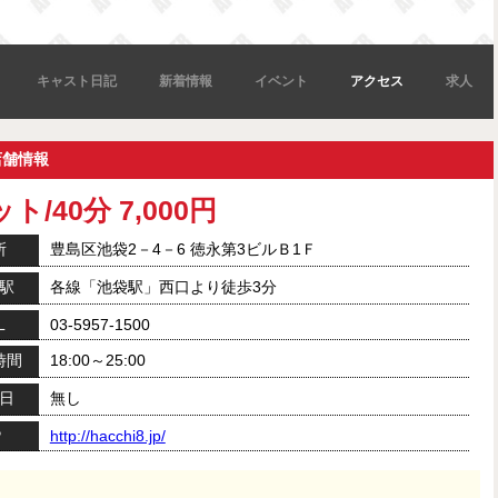
キャスト日記
新着情報
イベント
アクセス
求人
店舗情報
ト/40分 7,000円
所
豊島区池袋2－4－6 徳永第3ビルＢ1Ｆ
駅
各線「池袋駅」西口より徒歩3分
L
03-5957-1500
時間
18:00～25:00
日
無し
P
http://hacchi8.jp/