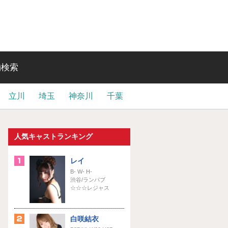
舗検索
立川
埼玉
神奈川
千葉
人気キャストランキング
レイ
B- W- H-
渋谷/ランパブ
☆☆☆レジャス
白咲結衣