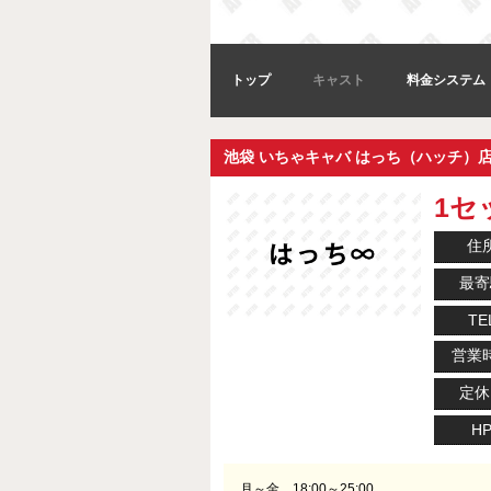
トップ
キャスト
料金システム
池袋 いちゃキャバ はっち（ハッチ）
1セッ
住
最寄
TE
営業
定休
H
月～金 18:00～25:00