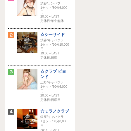
渋谷/ランパブ
1セット/50分6,000
円
20:00～LAST
定休日:年中無休
☆シーサイド
渋谷/キャバクラ
1セット/60分10,000
円
19:00～LAST
定休日:日曜
☆クラブ ビヨ
ンド
上野/キャバクラ
1セット/60分6,000
円
20:00～LAST
定休日:日曜日
☆ミラノクラブ
銀座/キャバクラ
1セット/60分8,000
円
20:00～LAST