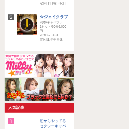
定休日:日曜・祝日
☆ジェイクラブ
渋谷/キャバクラ
1セット/60分6,000
円
20:00～LAST
定休日:年中無休
人気記事
朝からやってる
セクシーキャバ