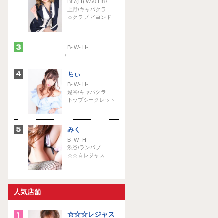
B87(H) W60 H87
上野/キャバクラ
☆クラブ ビヨンド
B- W- H-
/
ちぃ
B- W- H-
越谷/キャバクラ
トップシークレット
みく
B- W- H-
渋谷/ランパブ
☆☆☆レジャス
人気店舗
☆☆☆レジャス