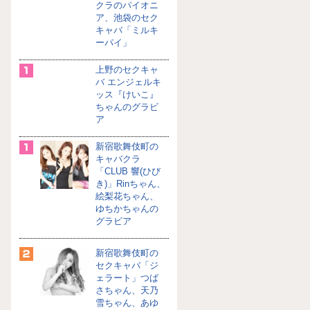
クラのパイオニ
ア、池袋のセク
キャバ「ミルキ
ーパイ」
上野のセクキャ
バ エンジェルキ
ッス『けいこ』
ちゃんのグラビ
ア
新宿歌舞伎町の
キャバクラ
「CLUB 響(ひび
き)」Rinちゃん、
絵梨花ちゃん、
ゆちかちゃんの
グラビア
新宿歌舞伎町の
セクキャバ「ジ
ェラート」つば
さちゃん、天乃
雪ちゃん、あゆ