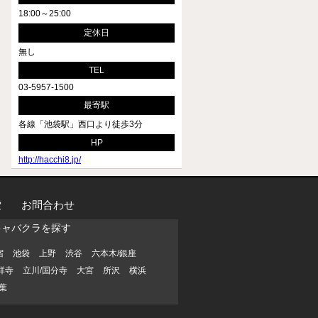
18:00～25:00
定休日
無し
TEL
03-5957-1500
最寄駅
各線「池袋駅」西口より徒歩3分
HP
http://hacchi8.jp/
索
お問合わせ
キャバクラを探す
宿
池袋
上野
渋谷
六本木/銀座
祥寺
立川/国分寺
大宮
所沢
横浜
葉