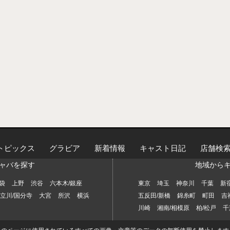
トピックス
グラビア
新着情報
キャスト日記
店舗検
ャバを探す
地域から
袋
上野
渋谷
六本木/銀座
東京
埼玉
神奈川
千葉
新
立川/国分寺
大宮
所沢
横浜
五反田/新橋
錦糸町
町田
吉
川崎
湘南/相模原
柏/松戸
千