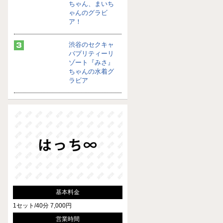
ちゃん、まいち
ゃんのグラビ
ア！
渋谷のセクキャ
バプリティーリ
ゾート『みさ』
ちゃんの水着グ
ラビア
基本料金
1セット/40分 7,000円
営業時間