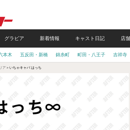
グラビア
新着情報
キャスト日記
店
六本木
五反田・新橋
錦糸町
町田・八王子
吉祥寺
リア
＞
いちゃキャバ はっち