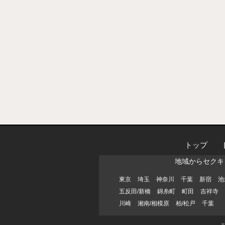
トップ
地域からセクキ
東京
埼玉
神奈川
千葉
新宿
池
五反田/新橋
錦糸町
町田
吉祥寺
川崎
湘南/相模原
柏/松戸
千葉