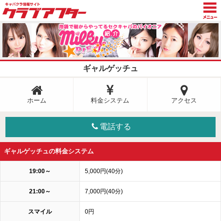
TOP
トピックス
ギャルゲッチュ
グラビア
新着情報
ホーム
料金システム
アクセス
キャスト日記
電話する
店舗検索
ギャルゲッチュの料金システム
19:00～
5,000円(40分)
21:00～
7,000円(40分)
スマイル
0円