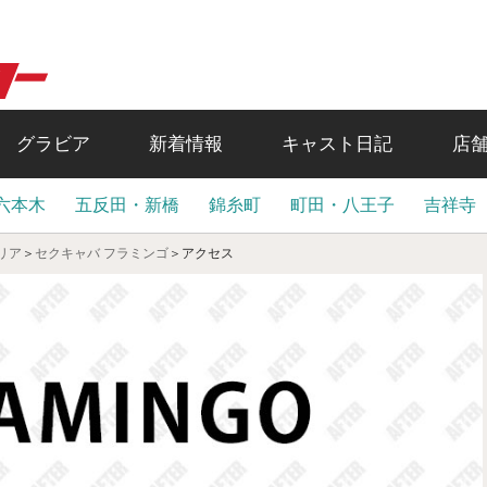
グラビア
新着情報
キャスト日記
店
六本木
五反田・新橋
錦糸町
町田・八王子
吉祥寺
リア
＞
セクキャバ フラミンゴ
＞
アクセス