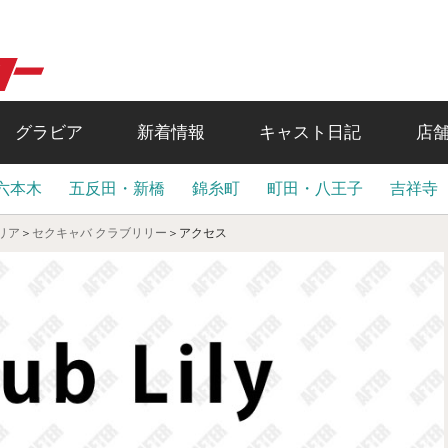
グラビア
新着情報
キャスト日記
店
六本木
五反田・新橋
錦糸町
町田・八王子
吉祥寺
リア
＞
セクキャバ クラブリリー
＞
アクセス