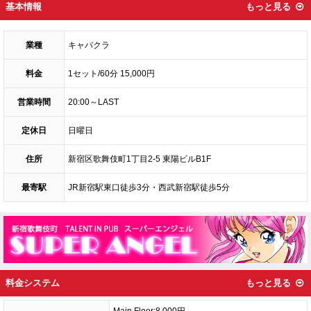
基本情報
もっと見る
業種
キャバクラ
料金
1セット/60分 15,000円
営業時間
20:00～LAST
定休日
日曜日
住所
新宿区歌舞伎町1丁目2-5 東陽ビルB1F
最寄駅
JR新宿駅東口徒歩3分・西武新宿駅徒歩5分
料金システム
もっと見る